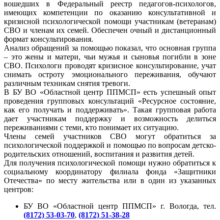
вошедших в Федеральный реестр педагогов-психологов,
имеющих компетенции по оказанию консультативной и
кризисной психологической помощи участникам (ветеранам)
СВО и членам их семей. Обеспечен очный и дистанционный
формат консультирования.
Анализ обращений за помощью показал, что основная группа
– это жены и матери, чьи мужья и сыновья погибли в зоне
СВО. Психологи проводят кризисное консультирование, учат
снимать остроту эмоционального переживания, обучают
различным техникам снятия тревоги.
В БУ ВО «Областной центр ППМСП» есть успешный опыт
проведения групповых консультаций «Ресурсное состояние,
как его получать и поддерживать». Такая групповая работа
дает участникам поддержку и возможность делиться
переживаниями с теми, кто понимает их ситуацию.
Члены семей участников СВО могут обратиться за
психологической поддержкой и помощью по вопросам детско-
родительских отношений, воспитания и развития детей.
Для получения психологической помощи нужно обратиться к
социальному координатору филиала фонда «Защитники
Отечества» по месту жительства или в один из указанных
центров:
БУ ВО «Областной центр ППМСП» г. Вологда, тел.
(8172) 53-03-70
,
(8172) 51-38-28