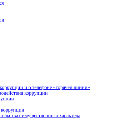
ся
ии
коррупции и о телефоне «горячей линии»
водействия коррупции
рупции
 коррупции
ательствах имущественного характера