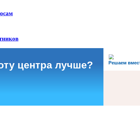
росам
отников
боту центра лучше?
Решаем вмес