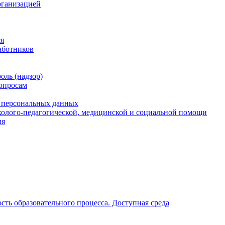
рганизацией
ся
аботников
оль (надзор)
опросам
и персональных данных
холого-педагогической, медицинской и социальной помощи
ия
ть образовательного процесса. Доступная среда