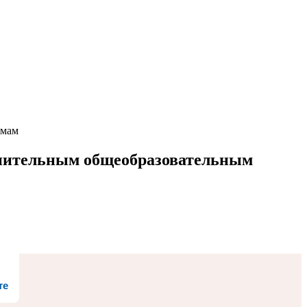
ммам
лнительным общеобразовательным
те