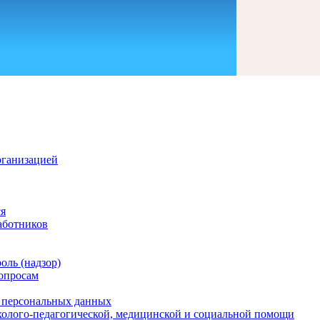
рганизацией
ся
аботников
оль (надзор)
опросам
и персональных данных
холого-педагогической, медицинской и социальной помощи