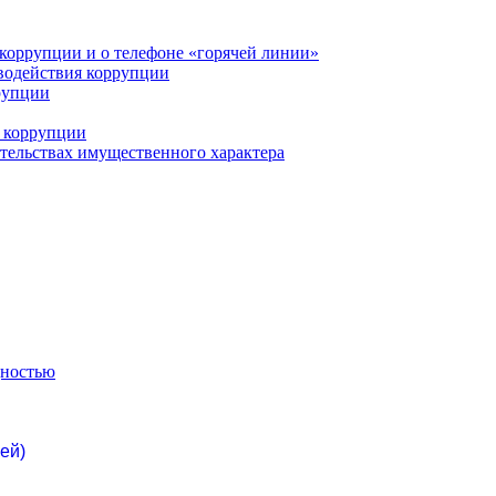
коррупции и о телефоне «горячей линии»
водействия коррупции
рупции
 коррупции
ательствах имущественного характера
дностью
ей)