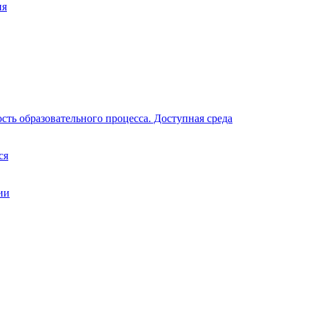
ия
ть образовательного процесса. Доступная среда
ся
ии